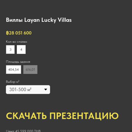
Виллы Layan Lucky Villas
฿
28 051 600
Кол-во спален
3
4
Площадь здания
404,54
616,01
Выбор м²
СКАЧАТЬ ПРЕЗЕНТАЦИЮ
Цена: 45 599 000 THB