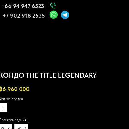
+66 94 947 6523
+7 902 918 2535
КОНДО THE TITLE LEGENDARY
฿
6 960 000
Кол-во спален
1
Площадь здания
40 м²
60 м²